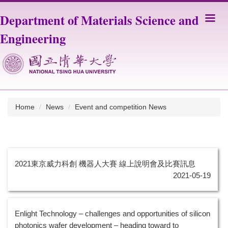
Jump
Department of Materials Science and
to
the
Engineering
main
content
block
Home
News
Event and competition News
2021東京威力科創 機器人大賽 線上說明會及比賽訊息
2021-05-19
Enlight Technology – challenges and opportunities of silicon
photonics wafer development – heading toward to