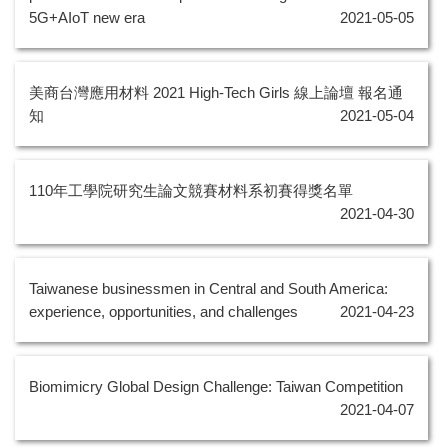
5G+AIoT new era
2021-05-05
美商台灣應用材料 2021 High-Tech Girls 線上論壇 報名通
知
2021-05-04
110年工學院研究生論文競賽材料系初賽得獎名單
2021-04-30
Taiwanese businessmen in Central and South America:
experience, opportunities, and challenges
2021-04-23
Biomimicry Global Design Challenge: Taiwan Competition
2021-04-07