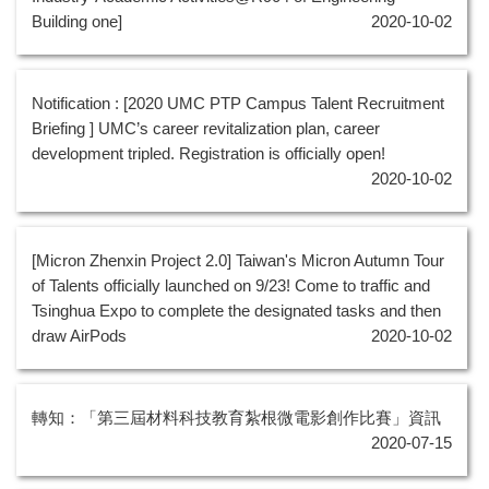
Building one]
2020-10-02
Notification : [2020 UMC PTP Campus Talent Recruitment
Briefing ] UMC’s career revitalization plan, career
development tripled. Registration is officially open!
2020-10-02
[Micron Zhenxin Project 2.0] Taiwan's Micron Autumn Tour
of Talents officially launched on 9/23! Come to traffic and
Tsinghua Expo to complete the designated tasks and then
draw AirPods
2020-10-02
轉知：「第三屆材料科技教育紮根微電影創作比賽」資訊
2020-07-15