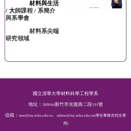
材料與生活
/ 大
師課程 /
系簡介
與系學會
材料系尖端
研究領域
國立清華大學材料科學工程學系
地址：
新竹市光復路二段
號
300044
101
信箱：
mse@my.nthu.edu.tw、admse@my.nthu.edu.tw(學生事務含招生專
用)