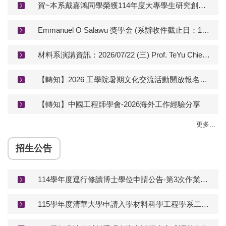
賀~本系戴嘉鴻同學榮獲114年度大專學生研究創作獎，計畫名稱 : 拼圖狀設計之仿生結構：嵌合單元數量對機械性質影響及結構之再使用性研究
Emmanuel O Salawu 獎學金 (系辦收件截止日：115/7/30中午12點)
材料系演講資訊：2026/07/22 (三) Prof. TeYu Chien 14:00~16:00 台達館401 Scanning Tunneling Microscopy for High Entropy Materials
【轉知】2026 工學院暑期文化交流活動開放報名（7／23、7／30）。【 COE Summer Cultural Exchange Events – Registration Open】
【轉知】中國工程師學會-2026海外工作經驗分享
更多...
招生公告
114學年度逕行修讀博士學位申請公告-第3次作業（系辦截止：115/06/04）
115學年度清華大學申請入學材料科學工程學系二階段 筆試考場分配表公告