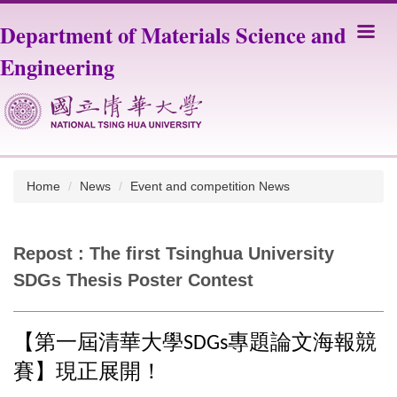
Jump
Department of Materials Science and
to
the
Engineering
main
content
block
Home
News
Event and competition News
Repost : The first Tsinghua University
SDGs Thesis Poster Contest
【第一屆清華大學
專題論文海報競
SDGs
賽】現正展開！