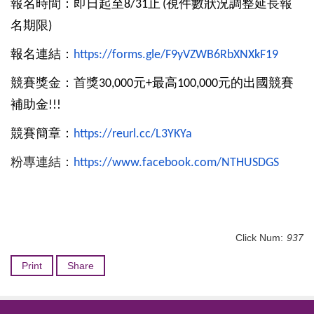
報名時間：即日起至
止
視件數狀況調整延長報
8/31
(
名期限
)
報名連結：
https://forms.gle/
F9yVZWB6RbXNXkF19
競賽獎金：首獎
元
最高
元的出國競賽
30,000
+
100,
000
補助金
!!!
競賽簡章：
https://reurl.cc/
L3YKYa
粉專連結：
https://www.
facebook.com/NTHUSDGS
Click Num:
937
Print
Share