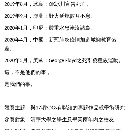
年
月，冰島：
冰川宣告死亡。
2019
8
OK
年
月，澳洲：野火延燒數月不息。
2019
9
年
月，印尼：嚴重水患淹沒諸島。
2020
1
年
月，中國：新冠肺炎疫情加劇城鄉教育落
2020
4
差。
年
月，美國：
之死引發種族運動。
2020
5
George Floyd
這，不是他們的事，
是我們的事。
競賽主題：與
項
有聯結的專題作品或學
術研究
17
SDGs
參賽對象：清華大學之學生及畢業兩年內之校友