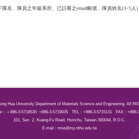
下隊名、隊員之年級系所、已註冊之
email
帳號、隊員姓名
(3~5
人
)
sing Hua University Department of Materials Science and Engineering. Al
Line：＋886-3-5718530 +886-3-5719035 TEL：+886-3-5715131 FAX：+886-3
101, Sec. 2, Kuang-Fu Road, Hsinchu, Taiwan 300044, R.O.C.
E-mail：
mse@my.nthu.edu.tw