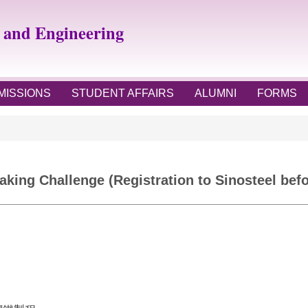
e and Engineering
MISSIONS
STUDENT AFFAIRS
ALUMNI
FORMS
aking Challenge (Registration to Sinosteel bef