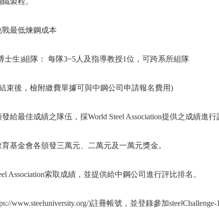
鋼鐵製程。
挑戰最低煉鋼成本
博士生
)
組隊：
每隊
3~5
人及指導教授
1
位，可跨系所組隊
結束後，檢附繳費單據可與中鋼公司申請報名費用
)
頒發給最佳成績之隊伍，採
World Steel Association
提供之成績進行
教育基金會各頒發三萬元、二萬元及一萬元獎金。
el Association
索取成績，並提供給中鋼公司進行評比排名。
tps://www.steeluniversity.org/)
註冊帳號，並登錄參加
steelChallenge-