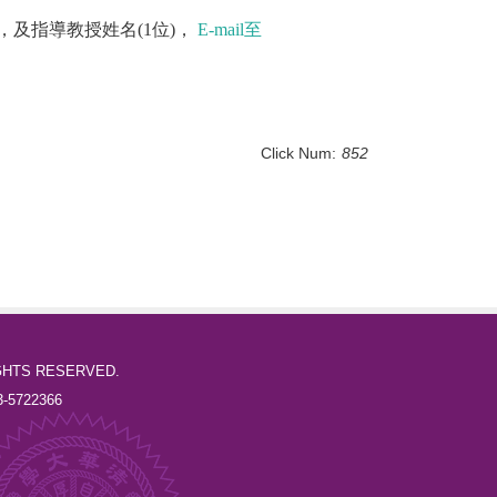
，及指導教授姓名
(1
位
)
，
E-mail
至
Click Num:
852
l RIGHTS RESERVED.
-5722366