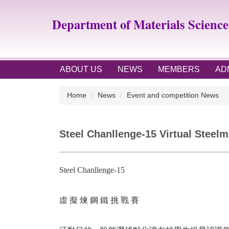
Jump
to
Department of Materials Scienc
the
main
content
block
ABOUT US
NEWS
MEMBERS
AD
Home
News
Event and competition News
Steel Chanllenge-15 Virtual Steelm
Steel Chanllenge-15
虛
擬
煉
鋼
鐵
挑
戰
賽