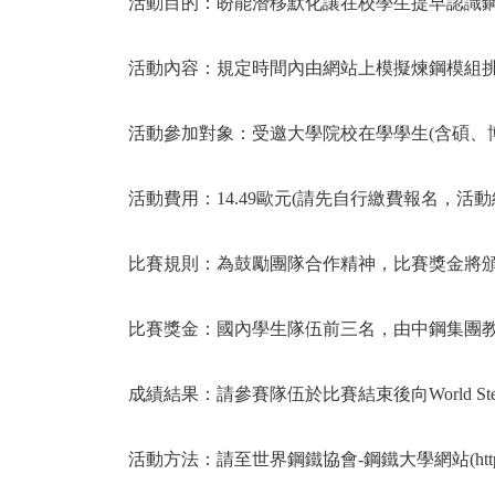
活動目的：盼能潛移默化讓在校學生提早認識
活動內容：規定時間內由網站上模擬煉鋼模組
活動參加對象：受邀大學院校在學學生
(
含碩、
活動費用：
14.49
歐元
(
請先自行繳費報名，活動
比賽規則：為鼓勵團隊合作
精神，比賽獎金將
比賽獎金：國內學生隊伍前三名，由中鋼集團
成績結果：請參賽隊伍於比賽結束後向
World Ste
活動方法：請至世界鋼鐵協會
-
鋼鐵大學網站
(ht