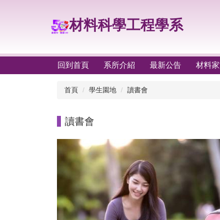
跳
到
材料科學工程學系
主
要
內
容
回到首頁
系所介紹
最新公告
材料家
區
首頁
學生園地
讀書會
讀書會