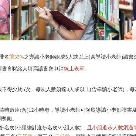
排名
前35%
之導讀小老師組成5人或以上(含導讀小老師)讀書
讀書會聯絡人填寫讀書會申請
線上表單
。
不得少於6次，每次人數須達4人或以上(含導讀小老師)，每
累積時數達(含)12小時者，導讀小老師可領取導讀小老師證書
關獎勵。
步名次(小組總計進步名次/小組人數)，
且小組進步人數須過