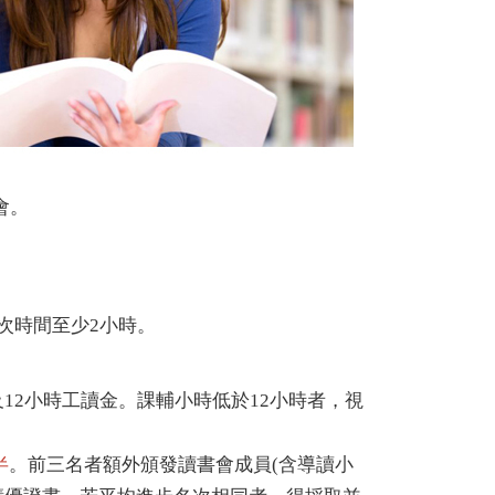
會。
次時間至少2小時。
及12小時工讀金。課輔小時低於12小時者，視
半
。前三名者額外頒發讀書會成員(含導讀小