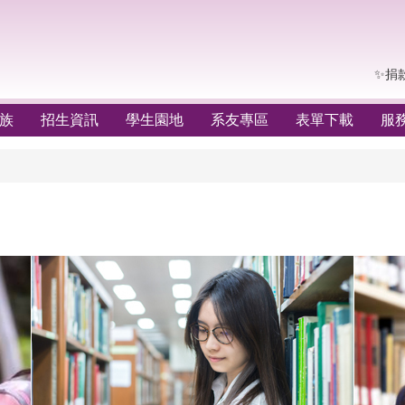
✨捐
族
招生資訊
學生園地
系友專區
表單下載
服