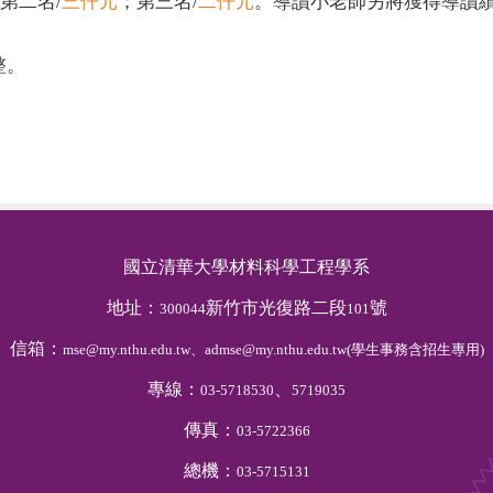
第二名/
三仟元
；第三名/
二仟元
。導讀小老師另將獲得導讀
整。
國立清華大學材料科學工程學系
地址：
新竹市光復路二段
號
300044
101
信箱：
mse@my.nthu.edu.tw、admse@my.nthu.edu.tw(學生事務含招生專用)
專線：
、
03-5718530
5719035
傳真：
03-5722366
總機：
03-5715131