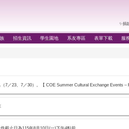
✨捐
族
招生資訊
學生園地
系友專區
表單下載
服
0）。【 COE Summer Cultural Exchange Events – Regi
享
止日為115年8月10日(一)下午4點前