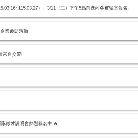
15.03.16~115.03.27）。3/11（三）下午5點前逕向各實驗室報名。
三）企業參訪活動
專員來台交流!
備團隊徵才說明會熱烈報名中 🔥