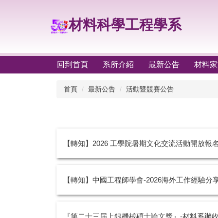
跳
到
材料科學工程學系
主
要
內
容
回到首頁
系所介紹
最新公告
材料家
區
首頁
最新公告
活動暨競賽公告
【轉知】2026 工學院暑期文化交流活動開放報名（7／23、7／3
【轉知】中國工程師學會-2026海外工作經驗分
『第二十三屆上銀機械碩士論文獎』-材料系辦收件截