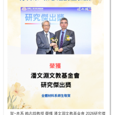
賀~本系 賴志煌教授 榮獲 潘文淵文教基金會 2026研究傑