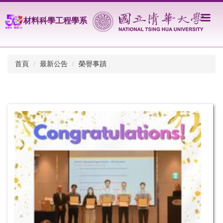
跳
到
材料科學工程學系
主
要
內
容
首頁
最新公告
榮譽事蹟
區