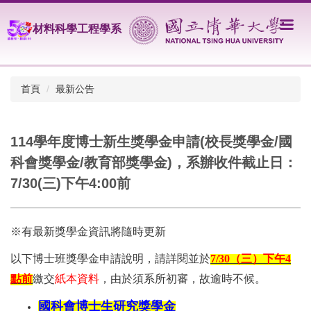
跳
到
材料科學工程學系
主
要
內
容
首頁
最新公告
區
114學年度博士新生獎學金申請(校長獎學金/國
科會獎學金/教育部獎學金)，系辦收件截止日：
7/30(三)下午4:00前
※有最新獎學金資訊將隨時更新
以下博士班獎學金申請說明，請詳閱並於
7/30
（三）下午
4
點
前
繳交
紙本資料
，由於須系所初審，故逾時不候。
國科會博士生研究獎學金