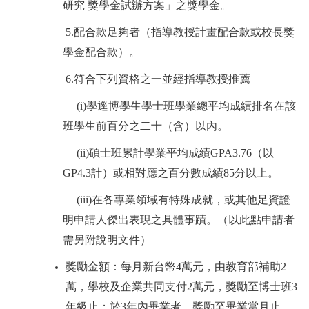
研究
獎學金試辦方案」之獎學金
。
5.
配合款足夠者（指導教授計畫配合款或校長獎
學金配合款）
。
6.
符合下列資格之一並經指導教授推薦
(i)
學逕博學生學士班學業總平均成績排名在該
班學生前百分之二十（含）以內。
(ii)
碩士班累計學業平均成績
GPA3.76
（以
GP4.3
計）或相對應之百分數成績
85
分以上。
(iii)
在各專業領域有特殊成就，或其他足資證
明申請人傑出表現之具體事蹟。（以此點申請者
需另附說明文件）
獎勵金額：
每月新台幣
4
萬元，由教育部補助
2
萬，學校及企業共同支付
2
萬元，獎勵至博士班
3
年級止；於
3
年內畢業者，獎勵至畢業當月止。