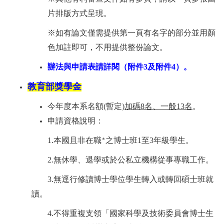
片排版方式呈現。
※如有論文僅需提供第一頁有名字的部分並用顏
色加註即可，不用提供整份論文。
辦法與申請表請詳閱（附件
3
及附件
4
）。
教育部獎學金
今年度本系名額
(
暫定
)
加碼
8
名、一般
13
名
。
申請資格說明：
1.
本國且非在職
之博士班
1
至
3
年級學生。
*
2.
無休學、退學或於公私立機構從事專職工作
。
3.
無逕行修讀博士學位學生轉入或轉回碩士班就
讀
。
4.
不得重複支領「國家科學及技術委員會博士生