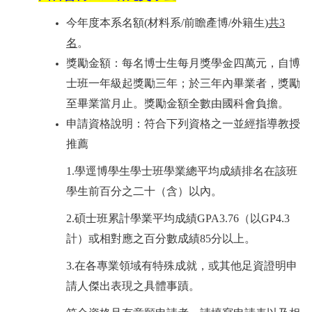
今年度本系名額
(
材料系
/
前瞻產博
/
外籍生
)
共
3
名
。
獎勵金額：每名博士生每月獎學金四萬元，自博
士班一年級起獎勵三年；於三年內畢業者，獎勵
至畢業當月止。獎勵金額全數由國科會負擔。
申請資格說明：符合下列資格之一並經指導教授
推薦
1.
學逕博學生學士班學業總平均成績排名在該班
學生前百分之二十（含）以內。
2.
碩士班累計學業平均成績
GPA3.76
（以
GP4.3
計）或相對應之百分數成績
85
分以上。
3.
在各專業領域有特殊成就，或其他足資證明申
請人傑出表現之具體事蹟。