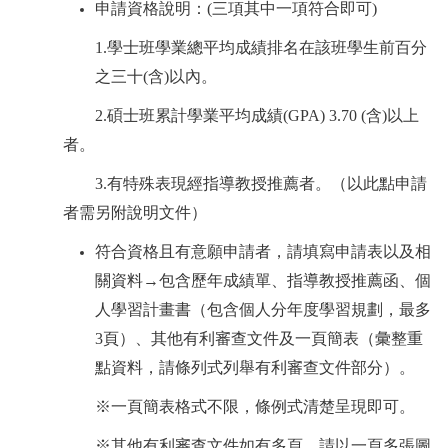
申請資格說明：(三項其中一項符合即可)
1.
學士班學業總平均成績排名在該班學生前百分
之三十
(
含
)
以內。
2.
碩士班累計學業平均成績
(GPA) 3.70 (
含
)
以上
者。
3.
有特殊表現經指導教授推薦者。（以此點申請
者需另附說明文件）
符合資格且有意願申請者，
請填寫申請表以及相
關資料
→
包含歷年成績單、指導教授推薦函、個
人學習計畫書（包含個人分年度學習規劃，最多
3
頁）、其他有利審查文件及一頁簡表（彙整重
點資料，請條列式列舉有利審查文件部分）。
※一頁簡表格式不限，條例式清楚呈現即可。
※其他有利審查文件如有多頁，請以一頁多張圖