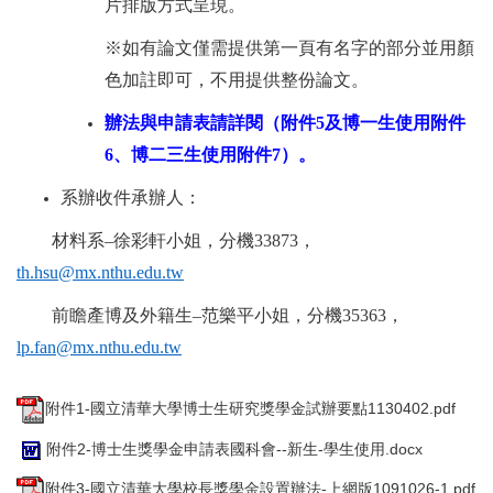
片排版方式呈現。
※如有論文僅需提供第一頁有名字的部分並用顏
色加註即可，不用提供整份論文。
辦法與申請表請詳閱（附件
5
及博一生使用附件
6
、博二三生使用附
件
7
）。
系辦收件承辦人：
材料系–徐彩軒小姐，分機
33873
，
th.hsu@mx.nthu.edu.tw
前瞻產博及外籍生–范樂平小姐，分機
35363
，
lp.fan@mx.nthu.edu.tw
附件1-國立清華大學博士生研究獎學金試辦要點1130402.pdf
附件2-博士生獎學金申請表國科會--新生-學生使用.docx
附件3-國立清華大學校長獎學金設置辦法-上網版1091026-1.pdf