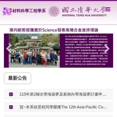
跳
到
材料科學工程學系
主
要
內
容
區
最新公告
115年第2梯次學海築夢及新南向學海築夢計畫申請-系所截止日為115.08.13 中午12:00
賀~本系徐景程同學榮獲The 12th Asia-Pacific Conference on Transducers and Micro-Nano Technology : Best Paper Award