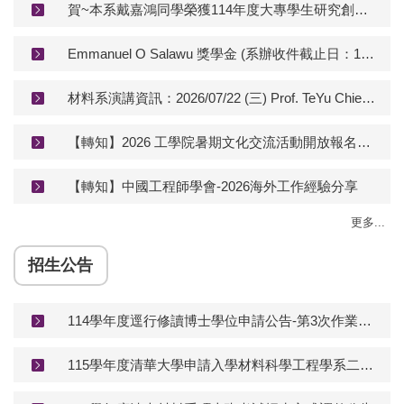
賀~本系戴嘉鴻同學榮獲114年度大專學生研究創作獎，計畫名稱 : 拼圖狀設計之仿生結構：嵌合單元數量對機械性質影響及結構之再使用性研究
Emmanuel O Salawu 獎學金 (系辦收件截止日：115/7/30中午12點)
材料系演講資訊：2026/07/22 (三) Prof. TeYu Chien 14:00~16:00 台達館401 Scanning Tunneling Microscopy for High Entropy Materials
【轉知】2026 工學院暑期文化交流活動開放報名（7／23、7／30）。【 COE Summer Cultural Exchange Events – Registration Open】
【轉知】中國工程師學會-2026海外工作經驗分享
更多...
招生公告
114學年度逕行修讀博士學位申請公告-第3次作業（系辦截止：115/06/04）
115學年度清華大學申請入學材料科學工程學系二階段 筆試考場分配表公告