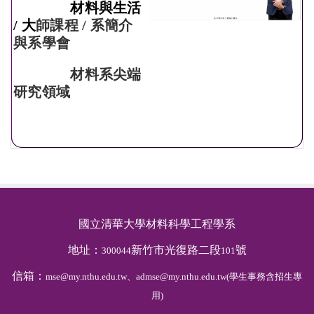
材料與生活
/ 大
師課程 /
系簡介
與系學會
材料系尖端
研究領域
國立清華大學材料科學工程學系
地址：
新竹市光復路二段
號
300044
101
信箱：
mse@my.nthu.edu.tw、admse@my.nthu.edu.tw(學生事務含招生專
用)