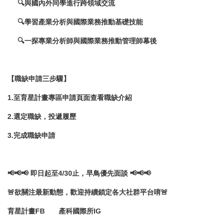
🔍
與國內外同學進行跨領域交流
🔍
學習產業分析與國際業務推動基礎技能
🔍
一探專業分析師與國際業務推動管理師幕後
【職缺申請三步驟】
1.
至
育星計畫專區
申請頁面查看職缺介紹
2.
選定職缺，投遞履歷
3.
完成職缺申請
📢📢📢
即日起至4/30止，早鳥優先面談
📢📢📢
🚨
欲關注最新動態，歡迎持續鎖定各大社群平台唷
🚨
育星計畫FB
產科國際所IG