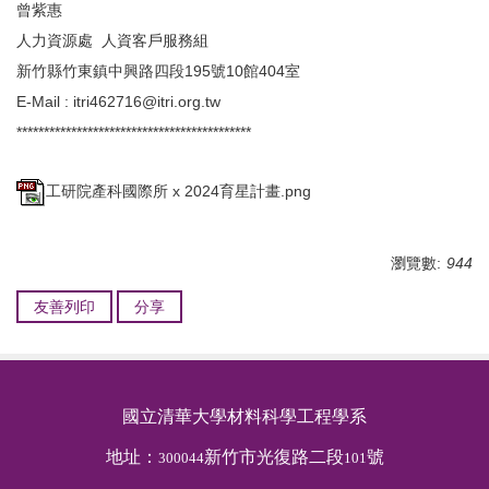
曾紫惠
人力資源處 人資客戶服務組
新竹縣竹東鎮中興路四段195號10館404室
E-Mail :
itri462716@itri.org.tw
*******************************************
工研院產科國際所 x 2024育星計畫.png
瀏覽數:
944
友善列印
分享
國立清華大學材料科學工程學系
地址：
新竹市光復路二段
號
300044
101