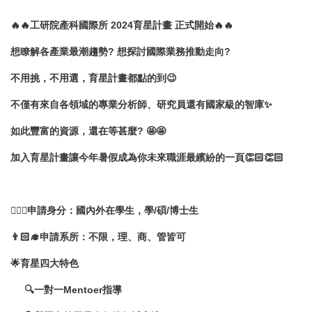
🔥🔥
工研院產科國際所 2024育星計畫 正式開始
🔥🔥
想瞭解各產業最潮趨勢? 想探討國際業務推動走向?
不用挑，不用選，育星計畫都點的到
😉
不僅有來自各領域的專業分析師、研究員還有國家級的智庫
✨
如此豐富的資源，還在等甚麼?
🤩🤩
加入育星計畫讓今年暑假成為你未來職涯最繽紛的一頁
👏
🏻👏🏻
🙆
申請身分：國內外在學生，學/碩/博士生
👨
申請系所：不限，理、商、管皆可
🌟
育星四大特色
🔍
一對一Mentoer指導