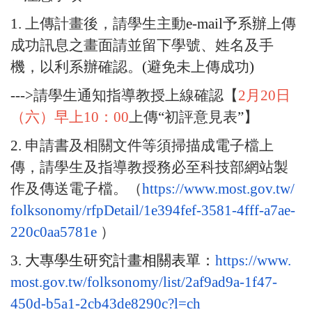
1.
上傳計畫後，請學生主動
e-mail
予系辦上傳
成功訊息之畫
面請並留下學號、姓名及手
機，以利系辦確認。
(
避免未上傳成功
)
--->
請學生通知指導教授上線確認【
2
月
20
日
（六）早上
10
：
00
上傳
“
初評意見表
”
】
2.
申請書及相關文件等須掃描成電子檔上
傳，
請學生及指導教授務必至科技部網站製
作及傳送電子檔。（
http
s://www.most.gov.tw/
folksonomy/rfpDetail/1e394fef-
3581-4fff-a7ae-
220c0aa5781e
）
3.
大專學生研究計畫相關表單：
https://www.
most.gov.tw/folksonomy/list/
2af9ad9a-1f47-
450d-b5a1-
2cb43de8290c?l=ch