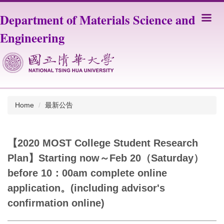
Jump
Department of Materials Science and
to
the
Engineering
main
content
block
Home
最新公告
【2020 MOST College Student Research
Plan】Starting now～Feb 20（Saturday）
before 10：00am complete online
application。(including advisor's
confirmation online)