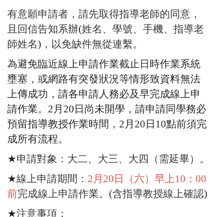
有意願申請者，請先取得指導老師的同意，
且回信告知系辦
(
姓名、
學號、手機、指導老
師姓名
)
，以免缺件無從連繫。
為
避免臨近線上申請作業截止日時作業系統
壅塞，
或網路有突發狀況等情形致資料無法
上傳成功，
請各申請人務必及早完成線上申
請作業。
2
月
20
日尚未開學，
請申請同學務必
預留指導教授作業時間，
2
月
20
日
10
點前須完
成
所有流程。
★
申請對象：大二、大三、大四（需延畢）。
★
線上申請期間：
2
月
20
日（六）早上
10
：
00
前
完成線上申請
作業。
(
含指導教授線上確認
)
★
注意事項：