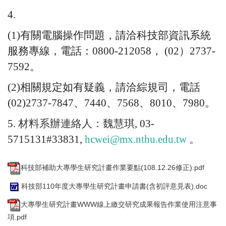
4.
(1)
有關電腦操作問題，請洽科技部資訊系統
服務專線，電話：
0
800-212058
，
(02
）
2737-
7592
。
(2)
相關規定如有疑義，請洽綜規司，電話
(02)2737-
7847
、
7440
、
7568
、
8010
、
7980
。
5.
材料系辦連絡人：魏慧琪
, 03-
5715131#33831,
hcwei@mx.
nthu.edu.tw
。
科技部補助大專學生研究計畫作業要點(108.12.26修正).pdf
科技部110年度大專學生研究計畫申請書(含初評意見表).doc
大專學生研究計畫WWW線上繳交研究成果報告作業使用注意事
項.pdf