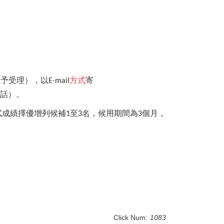
不予受理），以
方式
寄
E-mail
話）
。
試成績擇優增列候補
至
名，候用期間為
個月，
1
3
3
Click Num:
1083