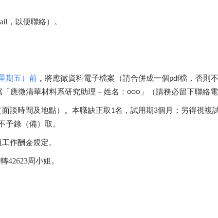
ail
，以便聯絡）。
星期五）前
，
將應徵資料電子檔案（請合併成一個
檔，否則
pdf
寫「應徵清華材料系研究助理－姓名：
」
（請務必留下聯絡電
○○○
（面談時間及地點）。本職缺正取
名，試用期
個月；另得視複
1
3
不予錄（備）取。
員工作酬金規定。
1
轉
42623
周
小姐。