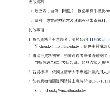
應徵資料：
1.
履歷表，自傳（附照片，務必填寫手機及
em
2.
學歷、專業證照影本及其他有利審查資料。
其他事項：
1.
符合資格且有意願者，請於
年
月
日（
109
11
30
至
chou.ky@mx.nthu.edu.tw
，信件主旨欄請
2.
將進行資料初審，初審通過者擇優通知複試
自甄選結果確定翌日起算。如無適當人員得
3.
薪資標準：依國立清華大學專題計畫約用人
4.
如有應徵相關疑問請於上班時間洽
03-571513
Email: chou.ky@mx.nthu.edu.tw