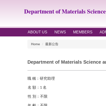
Jump
to
Department of Materials Scienc
the
main
content
block
ABOUT US
NEWS
MEMBERS
AD
Home
最新公告
Department of Materials Science an
職
稱：研究助理
名
額：
名
1
性
別：不限
年
齡：不限