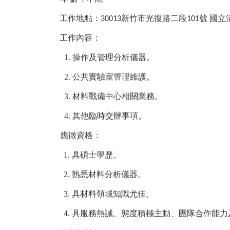
工作地點：
新竹市光復路二段
號
國立
30013
101
工作內容：
1.
操作及管理分析儀器。
2.
公共實驗室管理維護。
3.
材料戰備中心相關業務。
4.
其他臨時交辦事項。
應徵資格：
1.
具碩士學歷。
2.
熟悉材料分析儀器。
3.
具材料領域知識尤佳。
4.
具服務熱誠、態度積極主動、團隊合作能力