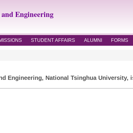
e and Engineering
MISSIONS
STUDENT AFFAIRS
ALUMNI
FORMS
d Engineering, National Tsinghua University, is