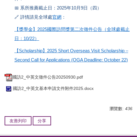
📅
系所推薦截止日：
2025
年
10
月
9
日（四）
🔗
詳情請見全球處
官網
：
【獎學金】
2025
國際訪問獎第二次徵件公告（全球處截止
日：
10/22
）
【
Scholarship
】
2025 Short Overseas Visit Scholarship –
Second Call for Applications (OGA Deadline: October 22)
國訪2_中英文徵件公告20250930.pdf
國訪2_中英文基本申請文件附件2025.docx
瀏覽數:
436
友善列印
分享