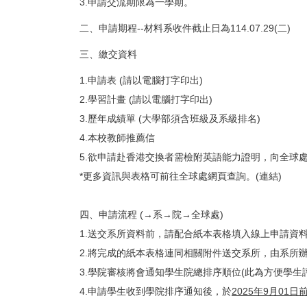
3.申請交流期限為一學期。
二、申請期程--材料系收件截止日為114.07.29(二)
三、繳交資料
1.申請表 (請以電腦打字印出)
2.學習計畫 (請以電腦打字印出)
3.歷年成績單 (大學部須含班級及系級排名)
4.本校教師推薦信
5.欲申請赴香港交換者需檢附英語能力證明，向全球
*更多資訊與表格可前往全球處網頁查詢。(
連結
)
四、
申請流程
(→系→院→全球處)
1.送交系所資料前，請配合紙本表格填入線上申請資料
2.將完成的紙本表格連同相關附件送交系所，由系所
3.學院審核將會通知學生院總排序順位(此為方便學
4.申請學生收到學院排序通知後，於
2025
年
9
月
01
日