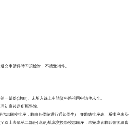
處遞交申請件時即須檢附，不接受補件。
第一部份(
連結
)。未填入線上申請資料將視同申請件未全。
辦理初審後送所屬學院。
生評估志願校排序，將由各學院逕行通知學生)，並將總排序表、系排序表
前
至線上表單第二部份(
連結
)填寫交換學校志願序，未完成者將影響後續審