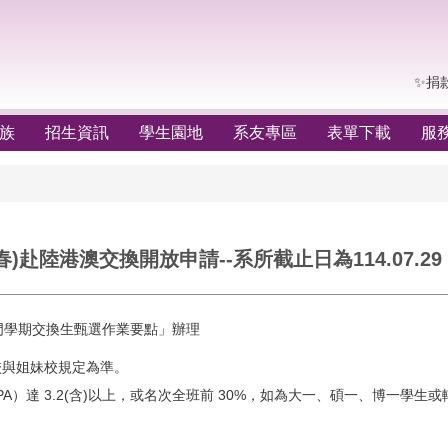
✨捐
族
招生資訊
學生園地
系友專區
表單下載
服
)赴陸港澳交換開放申請--系所截止日為114.07.29
門學期交換生甄選作業要點」辦理
校與姐妹校規定為準。
（GPA）達 3.2(含)以上，或名次全班前 30%，如為大一、碩一、博