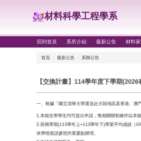
跳
到
材料科學工程學系
主
要
內
容
回到首頁
系所介紹
最新公告
材料家
區
首頁
最新公告
系辦公告
【交換計畫】114學年度下學期(2026春
一、根據「國立清華大學選送赴大陸地區及香港、澳
1.本校在學學生均可提出申請，惟相關限制條件以本
2.前兩學期(113學年上+113學年下)學業平均成績
休學情形請參照作業要點辦理。