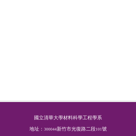
國立清華大學材料科學工程學系
地址：
新竹市光復路二段
號
300044
101