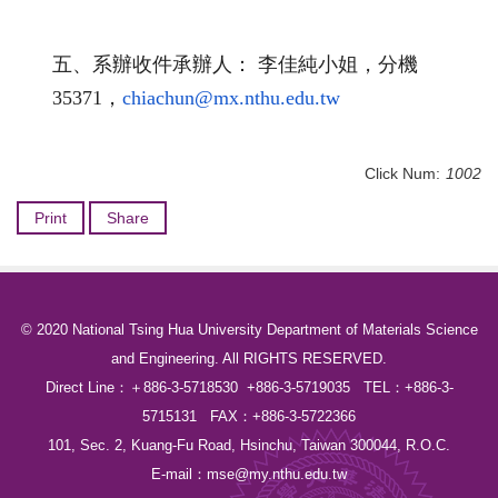
五、
系辦收件承辦人：
李佳純小姐，分機
35371
，
chiachun@mx.
nthu.edu.tw
Click Num:
1002
Print
Share
© 2020 National Tsing Hua University Department of Materials Science
and Engineering. All RIGHTS RESERVED.
Direct Line：＋886-3-5718530 +886-3-5719035 TEL：+886-3-
5715131 FAX：+886-3-5722366
101, Sec. 2, Kuang-Fu Road, Hsinchu, Taiwan 300044, R.O.C.
E-mail：
mse@my.nthu.edu.tw