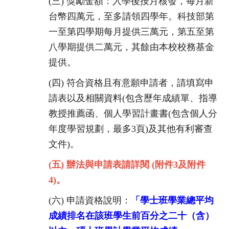
(三)
獎勵金額：入學後按月核發，每月新
台幣四萬元，
至多請領四學年。科技部第
一至第四學期每月提供三萬元，
第五至第
八學期提供二萬元，其餘由本校校務基金
提供。
(四)
符合資格且有意願申請者，請填寫申
請表以及相關資料(包含歷年成績單、指導
教授推薦函、個人學習計畫書(包含個人分
年度學習規劃，最多
3
頁)及其他有利審查
文件)。
(五)
辦法與申請表請詳閱 (附件3及附件
4)。
(六)
申請資格說明：
「
學士班學業總平均
成績排名在該班學生前百分之二十（含）