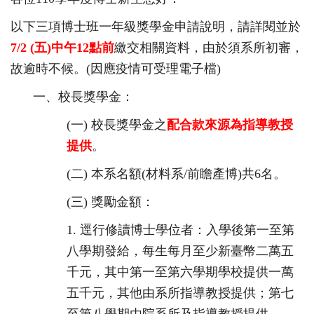
以下三項博士班一年級獎學金申請說明，請詳閱並於
7/2 (
五)
中午
12
點前
繳交相關資料，由於須系所初審，
故逾時不候。(因應疫情可受理電子檔)
一、
校長獎學金：
(一)
校長獎學金之
配合款來源為指導教授
提供
。
(二)
本系名額
(
材料系
/
前瞻產博
)
共6名。
(三)
獎勵金額：
1.
逕行修讀博士學位者：入學後第一至第
八學期發給，
每生每月至少新臺幣二萬五
千元，
其中第一至第六學期學校提供一萬
五千元，
其他由系所指導教授提供；
第七