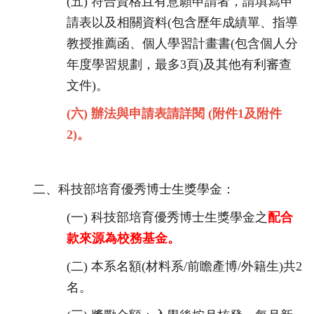
(五)
符合資格且有意願申請者，請填寫申
請表以及相關資料(包含歷年成績單、指導
教授推薦函、個人學習計畫書(包含個人分
年度學習規劃，最多
3
頁)及其他有利審查
文件)。
(六)
辦法與申請表請詳閱 (附件1及附件
2)。
二、
科技部培育優秀博士生獎學金：
(一)
科技部培育優秀博士生獎學金之
配合
款來源為校務基金。
(二)
本系名額
(
材料系
/
前瞻產博
/
外籍生
)
共
2
名。