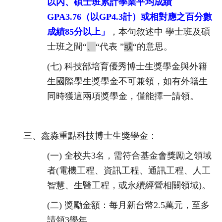
以內、
碩士班累計學業平均成績
GPA3.76
（以
GP4.3
計）
或相對應之百分數
成績
85
分以上」
，本句敘述中 學士班及碩
士班之間
“
、
“
代表
”
或
“
的意思。
(七)
科技部培育優秀博士生獎學金與外籍
生國際學生獎學金不可兼
領，如有外籍生
同時獲這兩項獎學金，僅能擇一請領。
三、
鑫淼重點科技博士生獎學金：
(一)
全校共
3
名，需符合基金會獎勵之領域
者(電機工程、
資訊工程、通訊工程、人工
智慧、生醫工程，或永續經營相關領域)。
(二)
獎勵金額：每月新台幣
2.5
萬元，至多
請領
3
學年