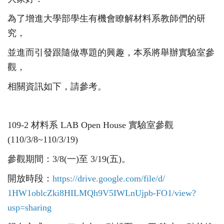
為了增進大學部學生有機會瞭解材料系教師們的研
究，
並進而引發跟隨做專題的興趣，本系將舉辦實驗室參
觀，
相關資訊如下，請參考。
109-2
材料系
LAB Open House
實驗室參觀
(
110/3/8~110/3/19)
參觀期間：
3/8(
一)至
3/19(
五)。
開放時段：
https://drive.google.com/
file/d/
1HW1oblcZki8HILMQh9V5IWLnUjpb-
FO1/view?
usp=sharing