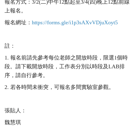
報名方式：
3/2(
二)中午
12
點起至
3/4(
四)晚上
12
點前
線
上報名。
報名網址：
https://forms.gle/
i1p3sAXvVDjuXoyt5
註：
1.
報名前請先參考每位老師之開放時段，限選
1
個時
段。
請下載開放時段，工作表分別以時段及
LAB
排
序，請自行參考。
2.
若各時間未衝突，可報名多間實驗室參觀。
張貼人：
魏慧琪