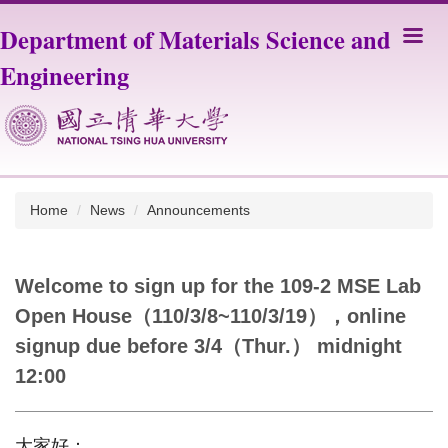
Jump
Department of Materials Science and
to
the
Engineering
main
content
block
Home
News
Announcements
Welcome to sign up for the 109-2 MSE Lab
Open House（110/3/8~110/3/19），online
signup due before 3/4（Thur.） midnight
12:00
大家好：