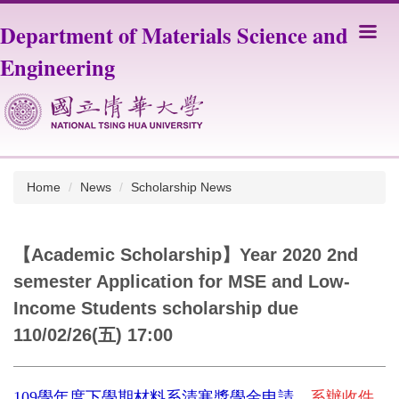
Jump
Department of Materials Science and
to
the
Engineering
main
content
block
Home
News
Scholarship News
【Academic Scholarship】Year 2020 2nd
semester Application for MSE and Low-
Income Students scholarship due
110/02/26(五) 17:00
109
學年度下學期
材料系清寒獎學金
申請
，
系辦收件