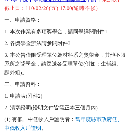
截止日：
11
0/02/26(
五)
17:00(
逾時不候)
一、申請資格：
1. 本次作業有多項獎學金，請同學詳閱附件1
2. 各獎學金辦法請參閱附件3
3. 本公告僅限受理單位為材料系之獎學金，
其他不限
系所之獎學金，請逕送各受理單位(例如
：
生輔組、
課外組)。
二、申請資料：
1.
申請表(附件2)
2.
清寒證明(
證明文件皆需正本三個月內)
(1) 有低、中低收入戶證明者：
當年度縣市政府低、
中低收入戶證明
。