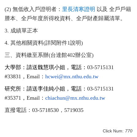
(2) 無低收入戶證明者：
里長清寒證明
以及
全戶戶籍
謄本、
全戶年度所得稅資料、全戶財產歸屬清單。
3. 成績單正本
4. 其他相關資料(詳閱附件1
說明)
三、資料繳至系辦(台達館402辦公室)
大學部：請送魏慧琪小姐，電話：
03-5715131
#33831
，
Email：
hcwei@mx.nthu.edu.tw
研究所：請送李佳純小姐，電話：
03-5715131
#35371
，
Email：
chiachun@mx.nthu.edu.tw
直撥電話：
03-5718530
，
5719035
Click Num:
770