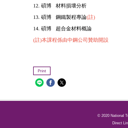
12. 碩博 材料損壞分析
13. 碩博 鋼鐵製程專論
(註)
14. 碩博 超合金材料概論
(
註
)
本課程係由中鋼公司贊助開設
Print
© 2020 National T
Direct 