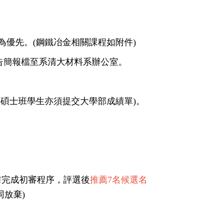
為優先。(鋼鐵冶金相關課程如附件
)
告簡報檔至系清大材料系辦
公室。
、
碩士班學生亦須提交大學部成績單)。
前完成初
審程序，評選後
推薦
7
名候選名
同放
棄)