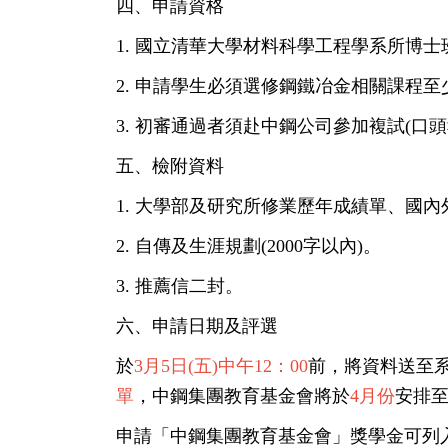
四、申請資格
1. 國立清華大學材料科學工程學系所博士
2. 申請學生必須選修鋼鐵冶金相關課程至
3. 初審通過者須赴中鋼公司參加複試(口
五、檢附資料
1. 大學部及研究所修業歷年成績單、
國內
2. 自傳及生涯規劃(2000字以內)。
3. 推薦信二封。
六、申請日期及評選
於
3
月
5
日(五)中午
12
：
00
前，
將資料送至系
單
，中鋼集團教育基金會將於
4
月份
安排至
申請「中鋼集團教育基金會」
獎學金可列