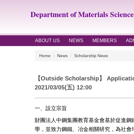
Jump
to
Department of Materials Scienc
the
main
content
block
ABOUT US
NEWS
MEMBERS
AD
Home
News
Scholarship News
【Outside Scholarship】 Applicatio
2021/03/05(五) 12:00
一、設立宗旨
財團法人中鋼集團教育基金會基於促進鋼
學，並致力鋼鐵、
冶金相關研究，為社會