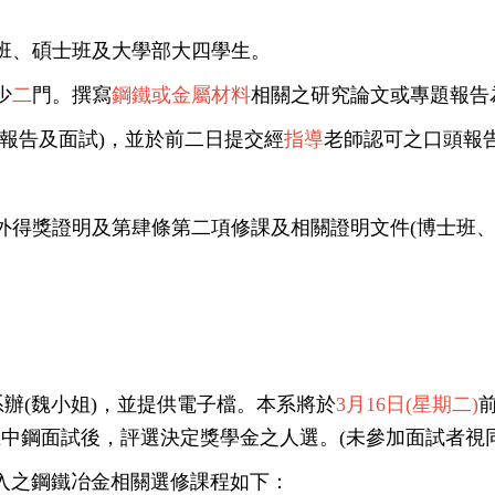
班、
碩士班及大學部大四學生。
少
二
門。撰寫
鋼鐵或金屬
材料
相關之研究論文或專題報告
頭報告及面試)，
並於前二日提交經
指導
老師認可之口頭報
外得獎證明及第肆條第二項修課及相關證明文件(博士班
辦(
魏小姐)，並提供電子檔。本系將於
3
月
16
日(星期二)
中鋼面試後，評選決定獎學金之人選。(未參加面試者視
入之鋼鐵冶金相關選修課程如下：