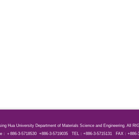
sing Hua University Department of Materials Science and Engineering. Al
Line：＋886-3-5718530 +886-3-5719035 TEL：+886-3-5715131 FAX：+886-3