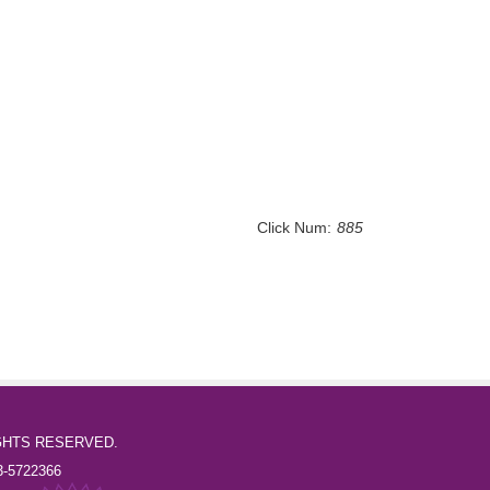
Click Num:
885
l RIGHTS RESERVED.
-5722366