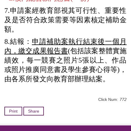
7.
申請案經教育部視其可行性、
重要性
及是否符合政策需要等因素核定補助金
額。
8.
結報：
申請補助案執行結束後一個月
內，繳交成果報告書
(
包括
該案整體實施
績效，每一競賽之照片
5
張以上、
作品
或照片推廣同意書及學生參賽心得等
)
，
由各系所發文向教育部辦理結案。
Click Num:
772
Print
Share