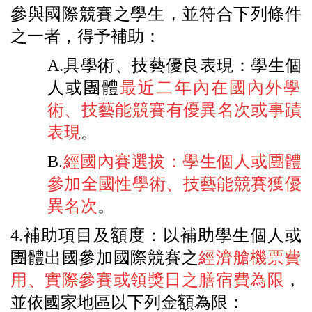
參與國際競賽之學生，並符合下列條件
之一者，
得予補助：
A.
具學術、技藝優良表現：學生個
人或團體
最近二年內在國內外學
術、技藝能競賽有優異名次或事蹟
表現
。
B.
經國內賽選拔：學生個人或團體
參加全國性學術、
技藝能競賽獲優
異名次
。
4.
補助項目及額度
：
以補助學生個人或
團體出國參加國際競賽之
經
濟艙機票費
用、實際參賽或領獎日之
膳宿費
為限
，
並依國家地區以下列金額為限
：