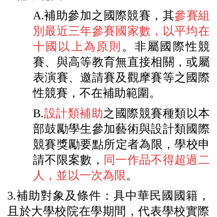
A.
補助參加之國際競賽，其
參賽組
別最近三年參賽國家數，
以平均在
十國以上為原則
。非屬國際性競
賽、
與高等教育無直接相關，或屬
表演賽、
邀請賽及觀摩賽等之國際
性競賽，不在補助範圍。
B.
設計類補助
之國際競賽種類以本
部鼓勵學生參加藝術與設計類國
際
競賽獎勵要點所定者為限，學校申
請不限案數，
同一作品不得超過
二
人，並以一次為限
。
3.
補助對象及條件：
具
中華民國國籍
，
且於大學校院在學期間，
代表學校實際