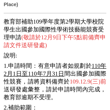
Place)
教育部補助
109
學年度第
2
學期大學校院
學生出國參加國際性學術
技藝能競賽受
理申請
(
敬請於
12
月
9
日下午
5
點前備齊申
請文件送
研發處
)
說明
:
1.
申請時間：有意申請者如規劃於
1
10
年
2
月
1
日至
110
年
7
月
31
日
間出國參加國際
性競賽，請將資料備齊
於
109.12.
9(
三
)
前
送研發處彙整，請於申請時間內完成，
教育部逾期不受理。
2.
補助範圍：