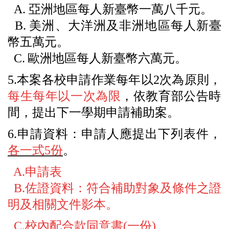
A.
亞洲地區每人新臺幣一萬八千元
。
B.
美洲、大洋洲及非洲地區每人新臺
幣五萬元
。
C.
歐洲地區每人新臺幣六萬元
。
5.
本案各校申請作業每年以
2
次為原則，
每生每年以一次為限
，
依教育部公告時
間，提出下一學期申請補助案。
6.
申請資料：申請人應提出下列表件，
各一式
5
份
。
A.
申請表
B.
佐證資料：符合補助對象及條件之證
明及相關文件影本。
C.
校內配合款同意書
(
一份
)