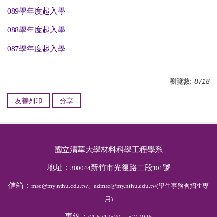
089學年度起入學
088學年度起入學
087學年度起入學
瀏覽數:
8718
友善列印
分享
國立清華大學材料科學工程學系
地址：
新竹市光復路二段
號
300044
101
信箱：
mse@my.nthu.edu.tw、admse@my.nthu.edu.tw(學生事務含招生專
用)
專線：
、
03-5718530
5719035