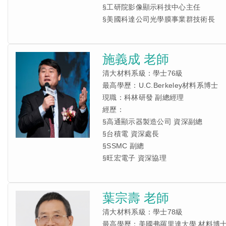
§工研院影像顯示科技中心主任
§美國科達公司光學膜事業群技術長
施義成 老師
清大材料系級：學士76級
最高學歷：U.C.Berkeley材料系博士
現職：科林研發 副總經理
經歷：
§高通顯示器製造公司 資深副總
§台積電 資深處長
§SSMC 副總
§旺宏電子 資深協理
葉宗壽 老師
清大材料系級：學士78級
最高學歷：美國弗羅里達大學 材料博