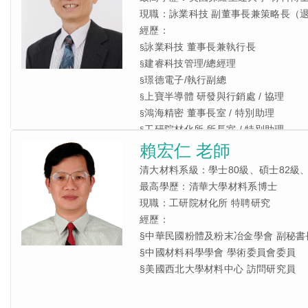
現職：詠業科技 副董事長兼策略長（
經歷：
詠業科技 董事長兼執行長
§
建睿科技管理/總經理
§
璟德電子/執行副總
§
上寶半導體 研發與行銷處 / 協理
§
鴻海精密 董事長室 / 特別助理
§
工研院材化所 所長室 / 特別助理
§
賴宏仁 老師
清大材料系級：學士80級、碩士82級、
最高學歷：清華大學材料系博士
現職：工研院材化所 特聘研究
經歷：
§中華民國粉體及粉末冶金學會 副秘書
§中國材料科學學會 學術委員會委員
§美國西北大學材料中心 訪問研究員