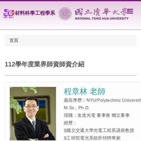
跳
到
材料科學工程學系
主
要
內
容
首頁
區
112學年度業界師資師資介紹
程章林 老師
最高學歷：NYU/Polytechnic University
M.Sc., Ph.D.
現職：友達光電 董事會 獨立董事
經歷：
§國立交通大學光電工程系講座教授
§工研院電光系統所特聘專家