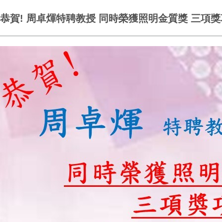
恭賀! 周卓煇特聘教授 同時榮獲照明金質獎 三項獎