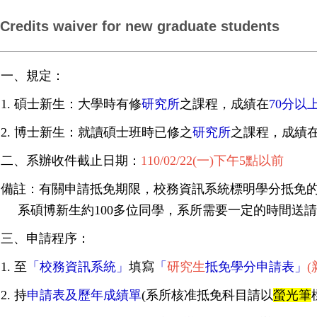
Credits waiver for new graduate students
一、規定：
1. 碩士新生：
大學時有修
研究所
之課程，成績在
70
分以
2. 博士新生：
就讀
碩士班時已修之
研究所
之課程，成績
二、系辦收件截止日期：
110/02/22(
一
)
下午
5
點以前
備註：有關申請抵免期限，校務資訊系統標明學分抵免
系碩博新生約
100
多
位同學，系所需要一定的時間送請
三、申請程序：
1. 至
「校務資訊系統」
填寫
「
研究生
抵免學分申請表」
(
2. 持
申請表
及
歷年成績單
(
系所核准抵免科目請以
螢光筆