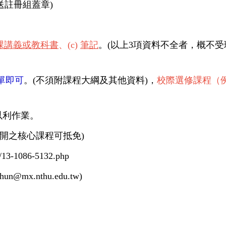
送註冊組蓋章
)
課講義或教科書
、
(c)
筆記
。
(
以上
3
項資料不全者，概不受
單即可
。
(
不須附課程大綱及其他資料
)
，
校際選修課程
（
以利作業。
開之核心課程可抵免
)
es/13-1086-5132.php
chun@mx.nthu.edu.tw)