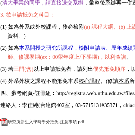
(
清大畢業的同學，請直接送交系辦
，彙整後系辦再一併
3. 欲申請抵免之科目：
(1) 如為
外系或外校課程
，務必檢附
(a)
課程大綱
、
(b)
上
資料。
)
(2) 如
為
本系開授之研究所課程，檢附申請表、歷年成績
師、修課學期
(ex：00
學年度上
/
下學期
)
，以利查詢
。
(3) 若
三門
(
含
)
以上申請抵免者
，請列
出
優先抵免順序
，
(4)
外系外校
之課程
不能抵免
本系
核心課程
。
(
修讀
本系
所
四、參考網頁
-
註冊組：
http://registra.web.nthu.edu.tw/fil
連絡人：李佳純
(
台達館
402
室，
03-5715131#35371
，
chia
研究所新生入學時學分抵免-注意事項.pdf