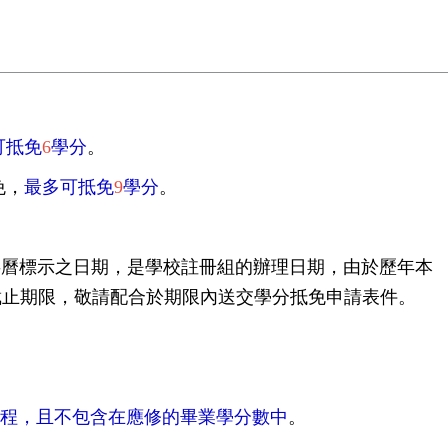
可抵免
6
學分
。
免，
最多可抵免
9
學分
。
事曆標示之日期，是學校註冊組
的辦理日期，由於歷年本
截止期限，敬請配合於期限內送交學分抵免申請表件。
程
，且
不包含在應修的畢業學分數中
。