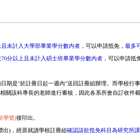
上
且
未計入大學部畢業學分數內
者
，可以申請抵免，
最多
在
70
分以上
且
未計入碩士班畢業學分數內
者
，可以申請抵
的日期是
"
於註冊日起一週內
"
送回註冊組辦理。而學校行
相關該科專長的老師進行審核，因此各系所會自訂收件
新學號
)
後印出。
標出
)
，經
原就讀學校註冊組
確認該欲抵免科目為
研究所課